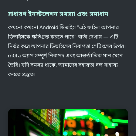
সাধারণ ইনস্টলেশন সমস্যা এবং সমাধান
কখনো কখনো Android ডিভাইস "এই ফাইল আপনার
ডিভাইসকে ক্ষতিগ্রস্ত করতে পারে" বার্তা দেখায় — এটি
নির্ভর করে আপনার ডিভাইসের নিরাপত্তা সেটিংসের উপর।
m0fa অ্যাপ সম্পূর্ণ নিরাপদ এবং আন্তর্জাতিক মান মেনে
তৈরি। যদি সমস্যা থাকে, আমাদের সহায়তা দল সাহায্য
করতে প্রস্তুত।