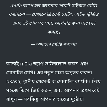
m0fa অ্যাপ হল আপনার পকেট-সাইজড গেমিং
ক্যাসিনো — যেখানে ক্রিকেট বেটিং, লাইভ স্টুডিও
এবং স্লট গেম সব সময় আপনার জন্য অপেক্ষা
করছে।
আমাদের m0fa সম্প্রদায়
আজই m0fa অ্যাপ ডাউনলোড করুন এবং
মোবাইল গেমিং এর নতুন মাত্রা অনুভব করুন।
bKash, স্থানীয় পেমেন্ট বা মোবাইল ব্যাংকিং দিয়ে
সহজে ডিপোজিট করুন, এবং আপনার প্রথম বেট
রাখুন — সবকিছু আপনার হাতের মুঠোয়।