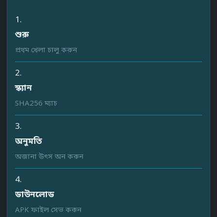
শুরু
প্রথম খেলা চালু করুন
স্ক্যান
SHA256 ম্যাচ
অনুমতি
অজানা উৎস অন করুন
ডাউনলোড
APK ফাইল সেভ করুন