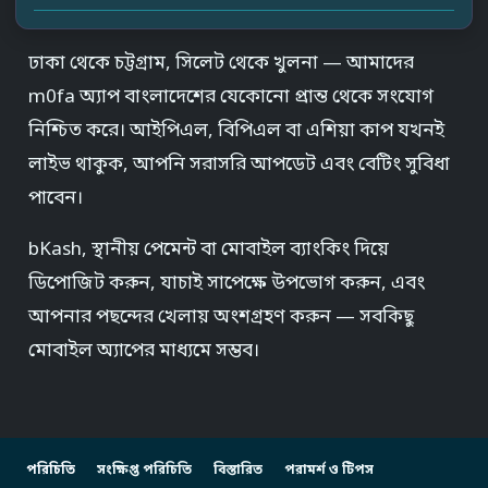
ঢাকা থেকে চট্টগ্রাম, সিলেট থেকে খুলনা — আমাদের
m0fa অ্যাপ বাংলাদেশের যেকোনো প্রান্ত থেকে সংযোগ
নিশ্চিত করে। আইপিএল, বিপিএল বা এশিয়া কাপ যখনই
লাইভ থাকুক, আপনি সরাসরি আপডেট এবং বেটিং সুবিধা
পাবেন।
bKash, স্থানীয় পেমেন্ট বা মোবাইল ব্যাংকিং দিয়ে
ডিপোজিট করুন, যাচাই সাপেক্ষে উপভোগ করুন, এবং
আপনার পছন্দের খেলায় অংশগ্রহণ করুন — সবকিছু
মোবাইল অ্যাপের মাধ্যমে সম্ভব।
পরিচিতি
সংক্ষিপ্ত পরিচিতি
বিস্তারিত
পরামর্শ ও টিপস