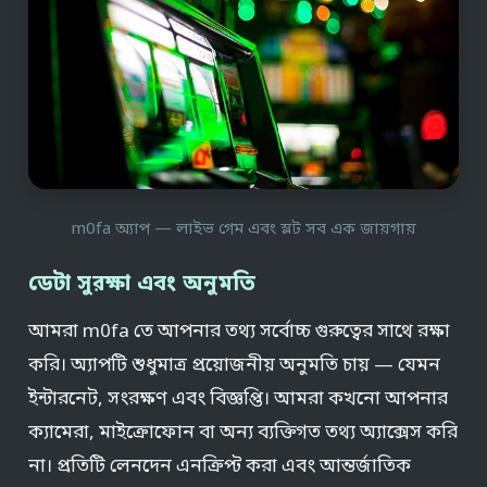
m0fa অ্যাপ — লাইভ গেম এবং স্লট সব এক জায়গায়
ডেটা সুরক্ষা এবং অনুমতি
আমরা m0fa তে আপনার তথ্য সর্বোচ্চ গুরুত্বের সাথে রক্ষা
করি। অ্যাপটি শুধুমাত্র প্রয়োজনীয় অনুমতি চায় — যেমন
ইন্টারনেট, সংরক্ষণ এবং বিজ্ঞপ্তি। আমরা কখনো আপনার
ক্যামেরা, মাইক্রোফোন বা অন্য ব্যক্তিগত তথ্য অ্যাক্সেস করি
না। প্রতিটি লেনদেন এনক্রিপ্ট করা এবং আন্তর্জাতিক