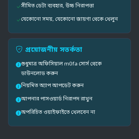
সীমিত ডেটা ব্যবহার, উচ্চ নিরাপত্তা
যেকোনো সময়, যেকোনো জায়গা থেকে খেলুন
প্রয়োজনীয় সতর্কতা
শুধুমাত্র অফিসিয়াল m0fa সোর্স থেকে
ডাউনলোড করুন
নিয়মিত অ্যাপ আপডেট করুন
আপনার পাসওয়ার্ড নিরাপদ রাখুন
অপরিচিত ওয়াইফাইতে খেলবেন না