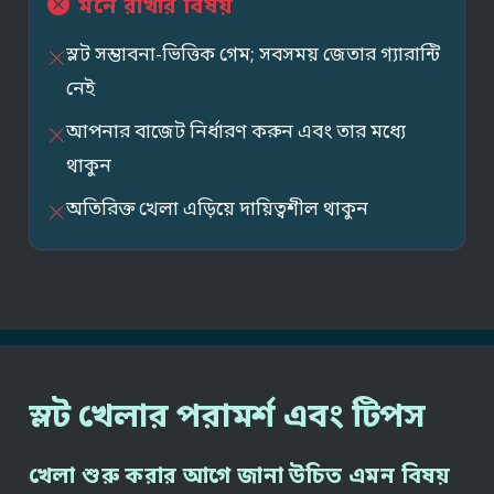
মনে রাখার বিষয়
স্লট সম্ভাবনা-ভিত্তিক গেম; সবসময় জেতার গ্যারান্টি
নেই
আপনার বাজেট নির্ধারণ করুন এবং তার মধ্যে
থাকুন
অতিরিক্ত খেলা এড়িয়ে দায়িত্বশীল থাকুন
স্লট খেলার পরামর্শ এবং টিপস
খেলা শুরু করার আগে জানা উচিত এমন বিষয়