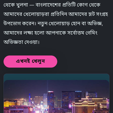
থেকে খুলনা — বাংলাদেশের প্রতিটি কোণ থেকে
আমাদের খেলোয়াড়রা প্রতিদিন আমাদের স্লট সংগ্রহ
উপভোগ করেন। নতুন খেলোয়াড় হোন বা অভিজ্ঞ,
আমাদের লক্ষ্য হলো আপনাকে সর্বোত্তম গেমিং
অভিজ্ঞতা দেওয়া।
এখনই খেলুন