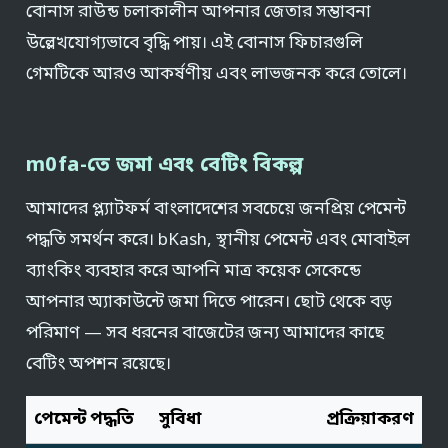
বোনাস রাউন্ড চলাকালীন আপনার জেতার সম্ভাবনা
উল্লেখযোগ্যভাবে বৃদ্ধি পায়। এই বোনাস ফিচারগুলি
গেমটিকে আরও আকর্ষণীয় এবং লাভজনক করে তোলে।
m0fa-তে জমা এবং বেটিং বিকল্প
আমাদের প্ল্যাটফর্ম বাংলাদেশের সবচেয়ে জনপ্রিয় পেমেন্ট
পদ্ধতি সমর্থন করে। bKash, স্থানীয় পেমেন্ট এবং মোবাইল
ব্যাংকিং ব্যবহার করে আপনি মাত্র কয়েক সেকেন্ডে
আপনার অ্যাকাউন্টে জমা দিতে পারেন। ছোট থেকে বড়
পরিমাণ — সব ধরনের বাজেটের জন্য আমাদের কাছে
বেটিং অপশন রয়েছে।
পেমেন্ট পদ্ধতি
সুবিধা
প্রক্রিয়াকরণ