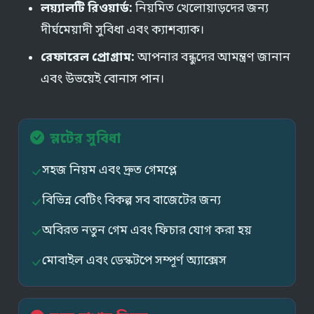
লয়্যালটি রিওয়ার্ড:
নিয়মিত খেলোয়াড়দের জন্য
দীর্ঘমেয়াদী সুবিধা এবং ক্যাশব্যাক।
রেফারেল প্রোগ্রাম:
আপনার বন্ধুদের আমন্ত্রণ জানান
এবং উভয়েই বোনাস পান।
স্লটের সুবিধা
সহজ নিয়ম এবং দ্রুত গেমপ্লে
বিভিন্ন বেটিং বিকল্প সব বাজেটের জন্য
অবিরত নতুন গেম এবং ফিচার যোগ করা হয়
মোবাইল এবং ডেস্কটপে সম্পূর্ণ অ্যাক্সেস