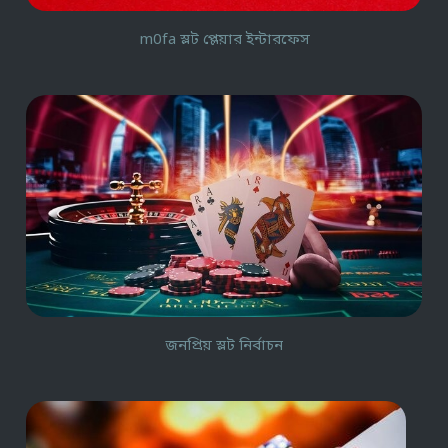
m0fa স্লট প্লেয়ার ইন্টারফেস
জনপ্রিয় স্লট নির্বাচন