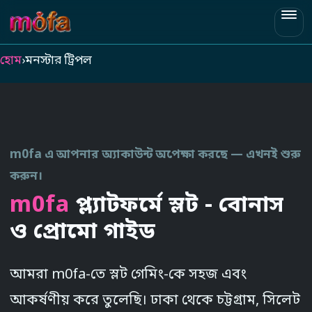
m0fa
হোম
›
মনস্টার ট্রিপল
m0fa এ আপনার অ্যাকাউন্ট অপেক্ষা করছে — এখনই শুরু
করুন।
m0fa
প্ল্যাটফর্মে স্লট - বোনাস
ও প্রোমো গাইড
আমরা m0fa-তে স্লট গেমিং-কে সহজ এবং
আকর্ষণীয় করে তুলেছি। ঢাকা থেকে চট্টগ্রাম, সিলেট