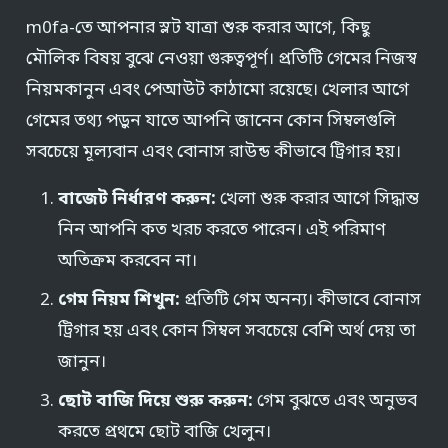
m0fa-তে আপনার স্লট যাত্রা শুরু করার আগে, কিছু
মৌলিক বিষয় বুঝে নেওয়া গুরুত্বপূর্ণ। প্রতিটি গেমের নিজস্ব
নিয়মকানুন এবং পেআউট কাঠামো রয়েছে। খেলার আগে
গেমের তথ্য পড়ুন যাতে আপনি জানেন কোন সিম্বলগুলি
সবচেয়ে মূল্যবান এবং বোনাস রাউন্ড কীভাবে ট্রিগার হয়।
বাজেট নির্ধারণ করুন:
খেলা শুরু করার আগে সিদ্ধান্ত
নিন আপনি কত খরচ করতে পারেন। এই পরিমাণ
অতিক্রম করবেন না।
গেম নিয়ম শিখুন:
প্রতিটি গেম অনন্য। কীভাবে বোনাস
ট্রিগার হয় এবং কোন সিম্বল সবচেয়ে বেশি অর্থ দেয় তা
জানুন।
ছোট বাজি দিয়ে শুরু করুন:
গেম বুঝতে এবং অনুভব
করতে প্রথমে ছোট বাজি খেলুন।