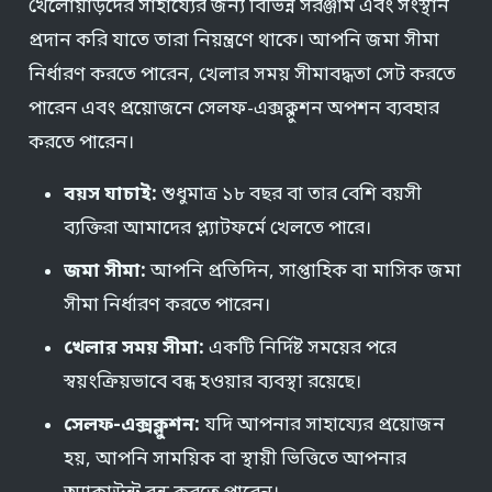
খেলোয়াড়দের সাহায্যের জন্য বিভিন্ন সরঞ্জাম এবং সংস্থান
প্রদান করি যাতে তারা নিয়ন্ত্রণে থাকে। আপনি জমা সীমা
নির্ধারণ করতে পারেন, খেলার সময় সীমাবদ্ধতা সেট করতে
পারেন এবং প্রয়োজনে সেলফ-এক্সক্লুশন অপশন ব্যবহার
করতে পারেন।
বয়স যাচাই:
শুধুমাত্র ১৮ বছর বা তার বেশি বয়সী
ব্যক্তিরা আমাদের প্ল্যাটফর্মে খেলতে পারে।
জমা সীমা:
আপনি প্রতিদিন, সাপ্তাহিক বা মাসিক জমা
সীমা নির্ধারণ করতে পারেন।
খেলার সময় সীমা:
একটি নির্দিষ্ট সময়ের পরে
স্বয়ংক্রিয়ভাবে বন্ধ হওয়ার ব্যবস্থা রয়েছে।
সেলফ-এক্সক্লুশন:
যদি আপনার সাহায্যের প্রয়োজন
হয়, আপনি সাময়িক বা স্থায়ী ভিত্তিতে আপনার