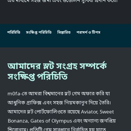
এর মাধ্যমে সহজ জমা এবং উত্তোলন সুবিধা প্রদান করে।
পরিচিতি
সংক্ষিপ্ত পরিচিতি
বিস্তারিত
পরামর্শ ও টিপস
আমাদের স্লট সংগ্রহ সম্পর্কে
সংক্ষিপ্ত পরিচিতি
m0fa-তে আমরা বিশ্বমানের স্লট গেম অফার করি যা
আধুনিক গ্রাফিক্স এবং সহজ নিয়মকানুন দিয়ে তৈরি।
আমাদের স্লট পোর্টফোলিওতে রয়েছে Aviator, Sweet
Bonanza, Gates of Olympus এবং অন্যান্য জনপ্রিয়
শিরোনাম। প্রতিটি গেম সাবধানে নির্বাচিত হয় যাতে